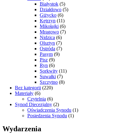
Białystok
(5)
Działdowo
(5)
Giżycko
(6)
Kętrzyn
(11)
Mikołajki
(6)
Mrągowo
(7)
Nidzica
(6)
Olsztyn
(7)
Ostróda
(7)
Pasym
(9)
Pisz
(9)
Ryn
(6)
Sorkwity
(11)
Suwałki
(7)
Szczytno
(8)
Bez kategorii
(220)
Materiały
(6)
Czytelnia
(6)
Synod Diecezjalny
(2)
Oświadczenia Synodu
(1)
Posiedzenia Synodu
(1)
Wydarzenia