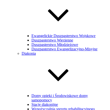
Ewangelickie Duszpasterstwo Wojskowe
Duszpasterstwo Więzienne
Duszpasterstwo Młodzieżowe
Duszpasterstwo Ewangelizacyjno-Misyjne
Diakonia
Domy opieki i Środowiskowe domy
samopomocy
Stacje diakonijne
Wypożyczalnia sprzętu rehabilitacyjnego