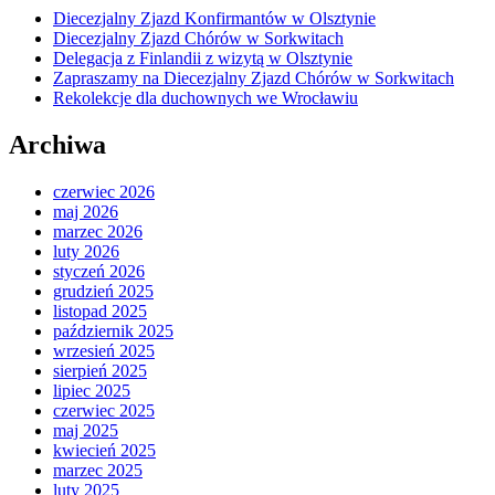
Diecezjalny Zjazd Konfirmantów w Olsztynie
Diecezjalny Zjazd Chórów w Sorkwitach
Delegacja z Finlandii z wizytą w Olsztynie
Zapraszamy na Diecezjalny Zjazd Chórów w Sorkwitach
Rekolekcje dla duchownych we Wrocławiu
Archiwa
czerwiec 2026
maj 2026
marzec 2026
luty 2026
styczeń 2026
grudzień 2025
listopad 2025
październik 2025
wrzesień 2025
sierpień 2025
lipiec 2025
czerwiec 2025
maj 2025
kwiecień 2025
marzec 2025
luty 2025