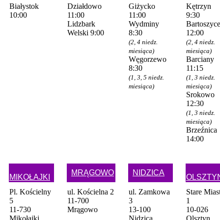
Białystok
Działdowo
Giżycko
Kętrzyn
10:00
11:00
11:00
9:30
Lidzbark
Wydminy
Bartoszyc
Welski 9:00
8:30
12:00
(2, 4 niedz.
(2, 4 niedz.
miesiąca)
miesiąca)
Węgorzewo
Barciany
8:30
11:15
(1, 3, 5 niedz.
(1, 3 niedz.
miesiąca)
miesiąca)
Srokowo
12:30
(1, 3 niedz.
miesiąca)
Brzeźnica
14:00
MRĄGOWO
NIDZICA
MIKOŁAJKI
OLSZTY
Pl. Kościelny
ul. Kościelna 2
ul. Zamkowa
Stare Mias
5
11-700
3
1
11-730
Mrągowo
13-100
10-026
Mikołajki
Nidzica
Olsztyn