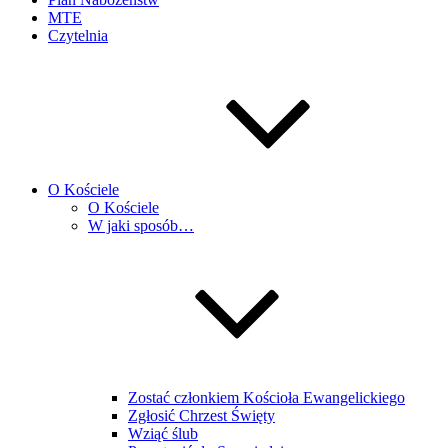
MTE
Czytelnia
O Kościele
O Kościele
W jaki sposób…
Zostać członkiem Kościoła Ewangelickiego
Zgłosić Chrzest Święty
Wziąć ślub