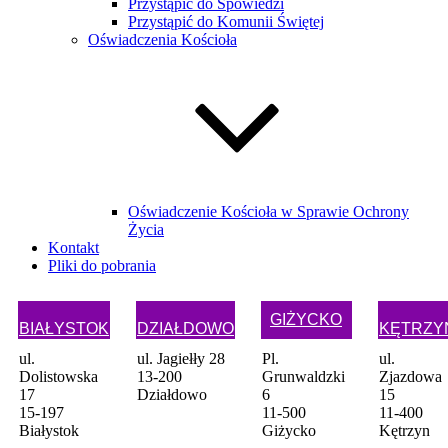
Przystąpić do Spowiedzi
Przystąpić do Komunii Świętej
Oświadczenia Kościoła
Oświadczenie Kościoła w Sprawie Ochrony
Życia
Kontakt
Pliki do pobrania
GIŻYCKO
BIAŁYSTOK
DZIAŁDOWO
KĘTRZY
ul.
ul. Jagiełły 28
Pl.
ul.
Dolistowska
13-200
Grunwaldzki
Zjazdowa
17
Działdowo
6
15
15-197
11-500
11-400
Białystok
Giżycko
Kętrzyn