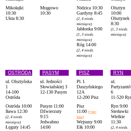
Mikołajki
Mrągowo
Nidzica 10:30
Olsztyn
10:30
10:30
Gardyny 8:45
10:00
Ukta 8:30
Olsztynek
(2, 4 niedz.
8:30
miesiąca)
Jabłonka 9:00
(1, 3 niedz.
(1, 3 niedz.
miesiąca)
miesiąca)
Róg 14:00
(2, 4 niedz.
miesiąca)
OSTRÓDA
PASYM
PISZ
RYN
ul. Olsztyńska
ul. Jedności
Pl. I.
ul.
1
Słowiańskiej 3
Daszyńskiego
Partyzant
14-100
12-130 Pasym
12A
6
Ostróda
12-200 Pisz
11-520 Ry
Ostróda 10:00
Pasym 11:00
Pisz
Ryn 9:00
Iława 12:30
Dźwierzuty
11:00
Sterławki
(
+on-
9:15
Wielkie
(2, 4 niedz.
line
)
Jedwabno
Wejsuny 9:00
11:30
miesiąca)
Łęguty 14:45
14:00
Ełk 10:00
(2, 4 niedz.