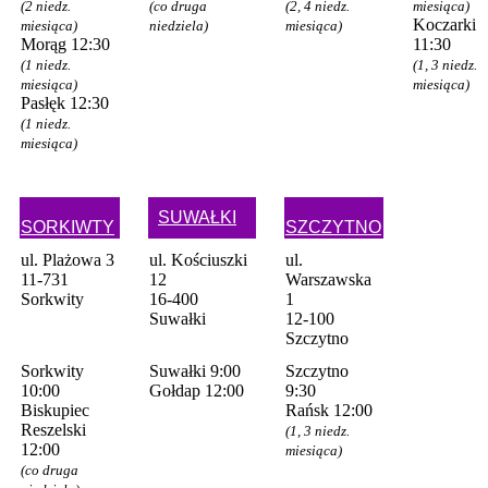
(2 niedz.
(co druga
(2, 4 niedz.
miesiąca)
Koczarki
miesiąca)
niedziela)
miesiąca)
Morąg 12:30
11:30
(1 niedz.
(1, 3 niedz.
miesiąca)
miesiąca)
Pasłęk 12:30
(1 niedz.
miesiąca)
SUWAŁKI
SORKIWTY
SZCZYTNO
ul. Plażowa 3
ul. Kościuszki
ul.
11-731
12
Warszawska
Sorkwity
16-400
1
Suwałki
12-100
Szczytno
Sorkwity
Suwałki 9:00
Szczytno
10:00
Gołdap 12:00
9:30
Biskupiec
Rańsk 12:00
Reszelski
(1, 3 niedz.
12:00
miesiąca)
(co druga