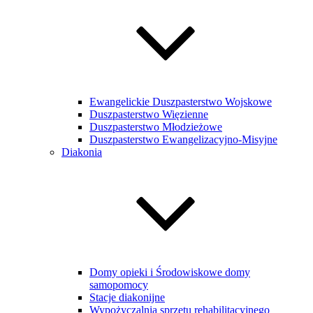
Ewangelickie Duszpasterstwo Wojskowe
Duszpasterstwo Więzienne
Duszpasterstwo Młodzieżowe
Duszpasterstwo Ewangelizacyjno-Misyjne
Diakonia
Domy opieki i Środowiskowe domy
samopomocy
Stacje diakonijne
Wypożyczalnia sprzętu rehabilitacyjnego