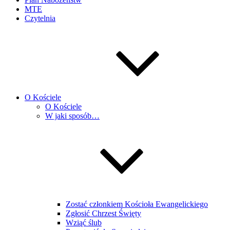
MTE
Czytelnia
O Kościele
O Kościele
W jaki sposób…
Zostać członkiem Kościoła Ewangelickiego
Zgłosić Chrzest Święty
Wziąć ślub