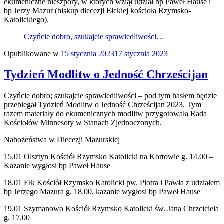
ekumeniczne nieszpory, w których wziął udział bp Paweł Hause i
bp Jerzy Mazur (biskup diecezji Ełckiej kościoła Rzymsko-
Katolickiego).
Czyńcie dobro, szukajcie sprawiedliwości…
Opublikowane w
15 stycznia 2023
17 stycznia 2023
Tydzień Modlitw o Jedność Chrześcijan
Czyńcie dobro; szukajcie sprawiedliwości – pod tym hasłem będzie
przebiegał Tydzień Modlitw o Jedność Chrześcijan 2023. Tym
razem materiały do ekumenicznych modlitw przygotowała Rada
Kościołów Minnesoty w Stanach Zjednoczonych.
Nabożeństwa w Diecezji Mazurskiej
15.01 Olsztyn Kościół Rzymsko Katolicki na Kortowie g. 14.00 –
Kazanie wygłosi bp Paweł Hause
18.01 Ełk Kościół Rzymsko Katolicki pw. Piotra i Pawła z udziałem
bp Jerzego Mazura g. 18.00, kazanie wygłosi bp Paweł Hause
19.01 Szymanowo Kościół Rzymsko Katolicki św. Jana Chrzciciela
g. 17.00