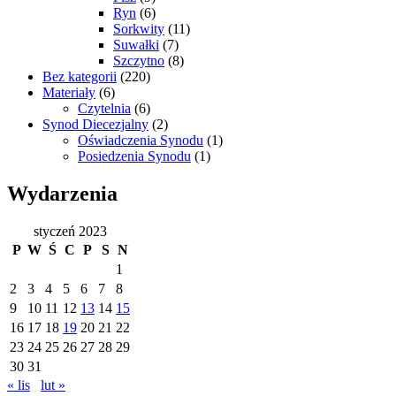
Ryn
(6)
Sorkwity
(11)
Suwałki
(7)
Szczytno
(8)
Bez kategorii
(220)
Materiały
(6)
Czytelnia
(6)
Synod Diecezjalny
(2)
Oświadczenia Synodu
(1)
Posiedzenia Synodu
(1)
Wydarzenia
styczeń 2023
P
W
Ś
C
P
S
N
1
2
3
4
5
6
7
8
9
10
11
12
13
14
15
16
17
18
19
20
21
22
23
24
25
26
27
28
29
30
31
« lis
lut »