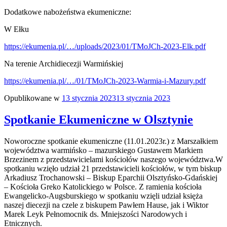
Dodatkowe nabożeństwa ekumeniczne:
W Ełku
https://ekumenia.pl/…/uploads/2023/01/TMoJCh-2023-Elk.pdf
Na terenie Archidiecezji Warmińskiej
https://ekumenia.pl/…/01/TMoJCh-2023-Warmia-i-Mazury.pdf
Opublikowane w
13 stycznia 2023
13 stycznia 2023
Spotkanie Ekumeniczne w Olsztynie
Noworoczne spotkanie ekumeniczne (11.01.2023r.) z Marszałkiem
województwa warmińsko – mazurskiego Gustawem Markiem
Brzezinem z przedstawicielami kościołów naszego województwa.W
spotkaniu wzięło udział 21 przedstawicieli kościołów, w tym biskup
Arkadiusz Trochanowski – Biskup Eparchii Olsztyńsko-Gdańskiej
– Kościoła Greko Katolickiego w Polsce. Z ramienia kościoła
Ewangelicko-Augsburskiego w spotkaniu wzięli udział księża
naszej diecezji na czele z biskupem Pawłem Hause, jak i
Wiktor
Marek Leyk Pełnomocnik ds. Mniejszości Narodowych i
Etnicznych.