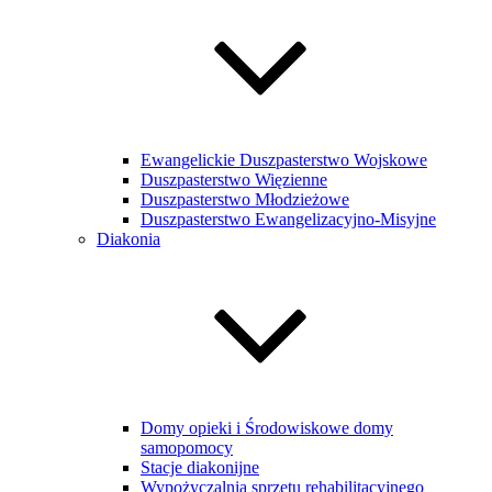
Ewangelickie Duszpasterstwo Wojskowe
Duszpasterstwo Więzienne
Duszpasterstwo Młodzieżowe
Duszpasterstwo Ewangelizacyjno-Misyjne
Diakonia
Domy opieki i Środowiskowe domy
samopomocy
Stacje diakonijne
Wypożyczalnia sprzętu rehabilitacyjnego