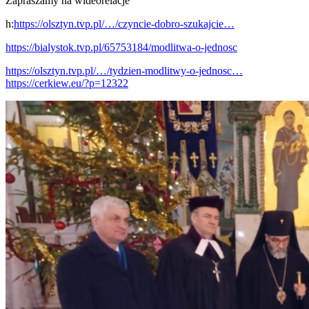
Zapraszamy na wideorelacje
h:
https://olsztyn.tvp.pl/…/czyncie-dobro-szukajcie…
https://bialystok.tvp.pl/65753184/modlitwa-o-jednosc
https://olsztyn.tvp.pl/…/tydzien-modlitwy-o-jednosc…
https://cerkiew.eu/?p=12322