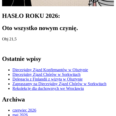
HASŁO ROKU 2026:
Oto wszystko nowym czynię.
Obj 21,5
Ostatnie wpisy
Diecezjalny Zjazd Konfirmantów w Olsztynie
Diecezjalny Zjazd Chórów w Sorkwitach
Delegacja z Finlandii z wizytą w Olsztynie
Zapraszamy na Diecezjalny Zjazd Chórów w Sorkwitach
Rekolekcje dla duchownych we Wrocławiu
Archiwa
czerwiec 2026
maj 2026