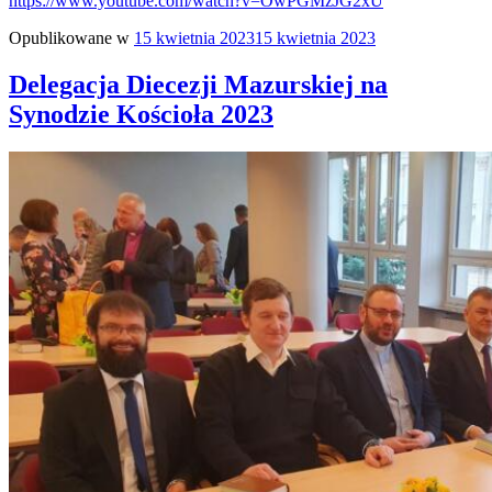
https://www.youtube.com/watch?v=OwPGMzJG2xU
Opublikowane w
15 kwietnia 2023
15 kwietnia 2023
Delegacja Diecezji Mazurskiej na
Synodzie Kościoła 2023