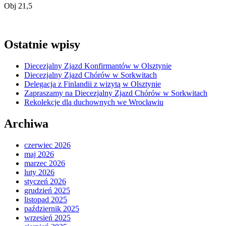
Obj 21,5
Ostatnie wpisy
Diecezjalny Zjazd Konfirmantów w Olsztynie
Diecezjalny Zjazd Chórów w Sorkwitach
Delegacja z Finlandii z wizytą w Olsztynie
Zapraszamy na Diecezjalny Zjazd Chórów w Sorkwitach
Rekolekcje dla duchownych we Wrocławiu
Archiwa
czerwiec 2026
maj 2026
marzec 2026
luty 2026
styczeń 2026
grudzień 2025
listopad 2025
październik 2025
wrzesień 2025