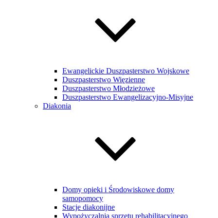
Ewangelickie Duszpasterstwo Wojskowe
Duszpasterstwo Więzienne
Duszpasterstwo Młodzieżowe
Duszpasterstwo Ewangelizacyjno-Misyjne
Diakonia
Domy opieki i Środowiskowe domy
samopomocy
Stacje diakonijne
Wypożyczalnia sprzętu rehabilitacyjnego