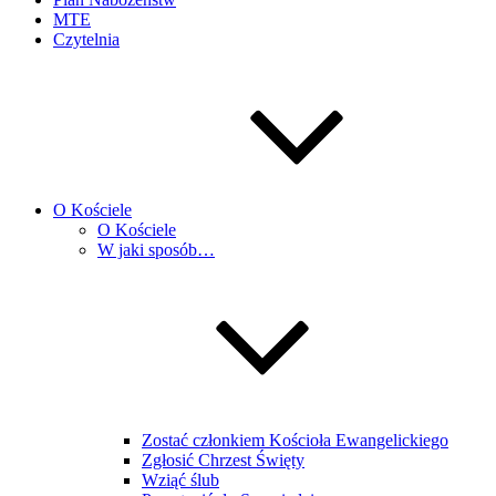
MTE
Czytelnia
O Kościele
O Kościele
W jaki sposób…
Zostać członkiem Kościoła Ewangelickiego
Zgłosić Chrzest Święty
Wziąć ślub