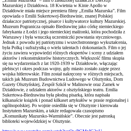
,,Emilia Mazurska” – film o zasłużonej działaczce Diecezji
Mazurskiej z Działdowa. 18 Kwietnia w Kinie Apollo w
Działdowie miała miejsce premiera filmy ,,Emilia Mazurska”. Film
opowiada o Emilii Sukertowej-Biedrawinie, znanej Polskiej
działaczce patriotycznej, pisarce i kultywatorce kultury Mazurskiej.
Muzeum Pogranicza opisało Biedrawinę jako córkę niemieckiego
fabrykanta z Łodzi i jego niemieckiej małżonki, która pochodziła z
Warszawy i była wnuczką uczestniczki powstania styczniowego.
Jednak z powodu jej patriotyzmu i wszechstronnego wykształcenia,
była Polką i sufrażystką o wielu talentach i dokonaniach. Film o jej
życiu zawiera wypowiedzi różnych ekspertów i sceny z udziałem
aktorów i rekonstruktorów historycznych. Większość filmu skupia
się na wydarzeniach z lat 1920-1939 w Działdowie, włączając
plebiscyt i okres podczas wojny, gdy miasto zostało zajęte przez
wojska hitlerowskie. Film został nakręcony w różnych miejscach,
takich jak Muzeum Budownictwa Ludowego w Olsztynku, Dom
Gazety Olsztyńskiej, Zespół Szkół w Malinowie oraz Zamek w
Działdowie, z udziałem aktorów z olsztyńskiego teatru. Emilia
Sukertowa-Biedrawina była płodną pisarką, która napisała
kilkanaście książek i ponad kilkaset artykułów w prasie regionalnej i
ogólnopolskiej. Po wojnie osiedliła się w Olsztynie i kierowała
Instytutem Mazurskim, a także redagowała czasopismo
„Komunikaty Mazursko-Warmińskie”. Obecnie jest patronką
biblioteki wojewódzkiej w Olsztynie.