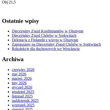
Obj 21,5
Ostatnie wpisy
Diecezjalny Zjazd Konfirmantów w Olsztynie
Diecezjalny Zjazd Chórów w Sorkwitach
Delegacja z Finlandii z wizytą w Olsztynie
Zapraszamy na Diecezjalny Zjazd Chórów w Sorkwitach
Rekolekcje dla duchownych we Wrocławiu
Archiwa
czerwiec 2026
maj 2026
marzec 2026
luty 2026
styczeń 2026
grudzień 2025
listopad 2025
październik 2025
wrzesień 2025
sierpień 2025