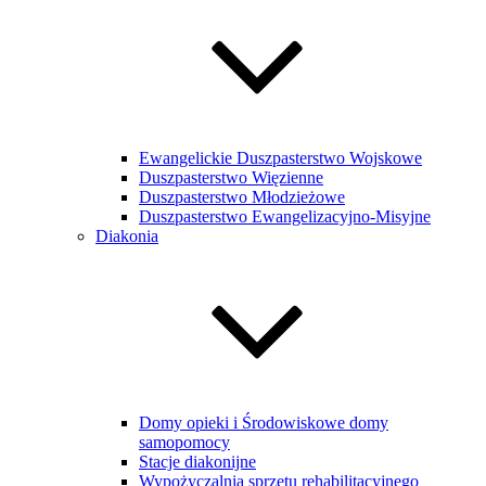
Ewangelickie Duszpasterstwo Wojskowe
Duszpasterstwo Więzienne
Duszpasterstwo Młodzieżowe
Duszpasterstwo Ewangelizacyjno-Misyjne
Diakonia
Domy opieki i Środowiskowe domy
samopomocy
Stacje diakonijne
Wypożyczalnia sprzętu rehabilitacyjnego