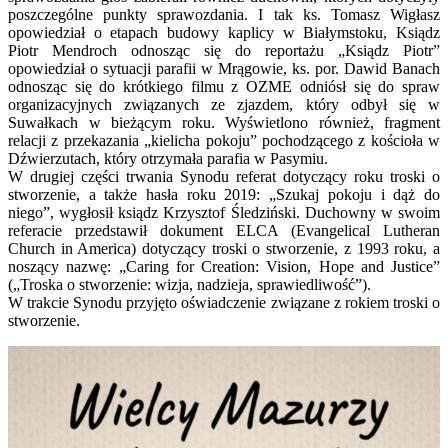
poszczególne punkty sprawozdania. I tak ks. Tomasz Wigłasz
opowiedział o etapach budowy kaplicy w Białymstoku, Ksiądz
Piotr Mendroch odnosząc się do reportażu „Ksiądz Piotr”
opowiedział o sytuacji parafii w Mrągowie, ks. por. Dawid Banach
odnosząc się do krótkiego filmu z OZME odniósł się do spraw
organizacyjnych związanych ze zjazdem, który odbył się w
Suwałkach w bieżącym roku. Wyświetlono również, fragment
relacji z przekazania „kielicha pokoju” pochodzącego z kościoła w
Dźwierzutach, który otrzymała parafia w Pasymiu.
W drugiej części trwania Synodu referat dotyczący roku troski o
stworzenie, a także hasła roku 2019: „Szukaj pokoju i dąż do
niego”, wygłosił ksiądz Krzysztof Śledziński. Duchowny w swoim
referacie przedstawił dokument ELCA (Evangelical Lutheran
Church in America) dotyczący troski o stworzenie, z 1993 roku, a
noszący nazwę: „Caring for Creation: Vision, Hope and Justice”
(„Troska o stworzenie: wizja, nadzieja, sprawiedliwość”).
W trakcie Synodu przyjęto oświadczenie związane z rokiem troski o
stworzenie.