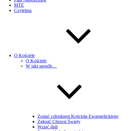
MTE
Czytelnia
O Kościele
O Kościele
W jaki sposób…
Zostać członkiem Kościoła Ewangelickiego
Zgłosić Chrzest Święty
Wziąć ślub