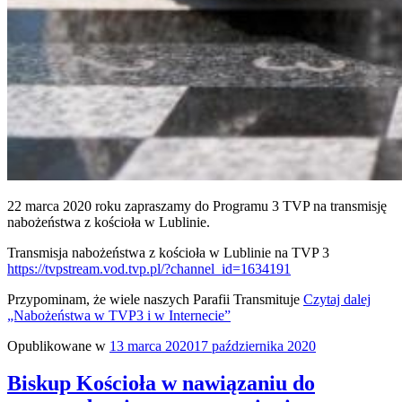
22 marca 2020 roku zapraszamy do Programu 3 TVP na transmisję
nabożeństwa z kościoła w Lublinie.
Transmisja nabożeństwa z kościoła w Lublinie na TVP 3
https://tvpstream.vod.tvp.pl/?channel_id=1634191
Przypominam, że wiele naszych Parafii Transmituje
Czytaj dalej
„Nabożeństwa w TVP3 i w Internecie”
Opublikowane w
13 marca 2020
17 października 2020
Biskup Kościoła w nawiązaniu do