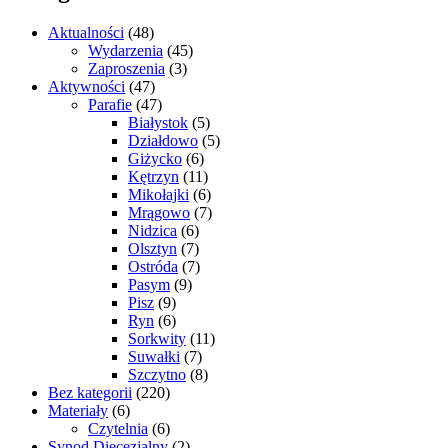
Aktualności
(48)
Wydarzenia
(45)
Zaproszenia
(3)
Aktywności
(47)
Parafie
(47)
Białystok
(5)
Działdowo
(5)
Giżycko
(6)
Kętrzyn
(11)
Mikołajki
(6)
Mrągowo
(7)
Nidzica
(6)
Olsztyn
(7)
Ostróda
(7)
Pasym
(9)
Pisz
(9)
Ryn
(6)
Sorkwity
(11)
Suwałki
(7)
Szczytno
(8)
Bez kategorii
(220)
Materiały
(6)
Czytelnia
(6)
Synod Diecezjalny
(2)