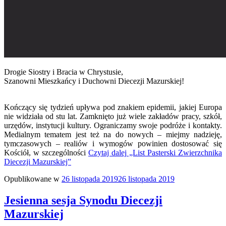
Drogie Siostry i Bracia w Chrystusie,
Szanowni Mieszkańcy i Duchowni Diecezji Mazurskiej!
Kończący się tydzień upływa pod znakiem epidemii, jakiej Europa
nie widziała od stu lat. Zamknięto już wiele zakładów pracy, szkół,
urzędów, instytucji kultury. Ograniczamy swoje podróże i kontakty.
Medialnym tematem jest też na do nowych – miejmy nadzieję,
tymczasowych – realiów i wymogów powinien dostosować się
Kościół, w szczególności
Czytaj dalej
„List Pasterski Zwierzchnika
Diecezji Mazurskiej”
Opublikowane w
26 listopada 2019
26 listopada 2019
Jesienna sesja Synodu Diecezji
Mazurskiej