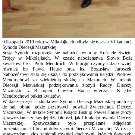
9 listopada 2019 roku w Mikołajkach odbyła się 6 sesja VI kadencji
Synodu Diecezji Mazurskiej.
Sesja Synodu rozpoczęła się nabożeństwem w Kościele Świętej
Trójcy w Mikołajkach. W czasie nabożeństwa Słowo Boże
zwiastował ks. Piotr Mendroch. W liturgii czynny udział wzięli
również bp Paweł Hause oraz ks. Bogusław Juroszek.
Nabożeństwo stało się okazją do podziękowania księdzu Piotrowi
Mendrochowi za wieloletnią służbę na Mazurach. W imieniu
Diecezji Mazurskiej podziękowania zło
żyli Radcy Diecezji
Mazurskiej z Biskupem Pawłem Hause wręczając Księdzu
Mendrochowi bukiet kwiatów.
W dalszej części członkowie Synodu Diecezji Mazurskiej udali się
do sali obrad, gdzie przybyłych powitał Zwierzchnik Diecezji
Mazurskiej. W trakcie Synodu Ksiądz Biskup Paweł Hause złożył
sprawozdanie ze swojej działalności, jak i funkcjonowania Diecezji
Mazurskiej. Sprawozdanie było przeplatane zdjęciami,
prezentacjami i filmami dotyczącymi Diecezji Mazurskiej. W czasie
sprawozdania głos zabierali również duchowni, których dotyczyły