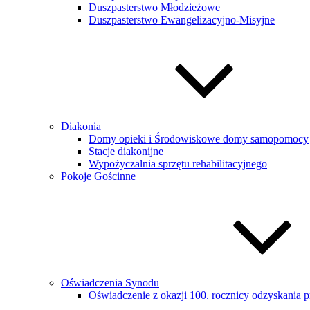
Duszpasterstwo Młodzieżowe
Duszpasterstwo Ewangelizacyjno-Misyjne
Diakonia
Domy opieki i Środowiskowe domy samopomocy
Stacje diakonijne
Wypożyczalnia sprzętu rehabilitacyjnego
Pokoje Gościnne
Oświadczenia Synodu
Oświadczenie z okazji 100. rocznicy odzyskania p